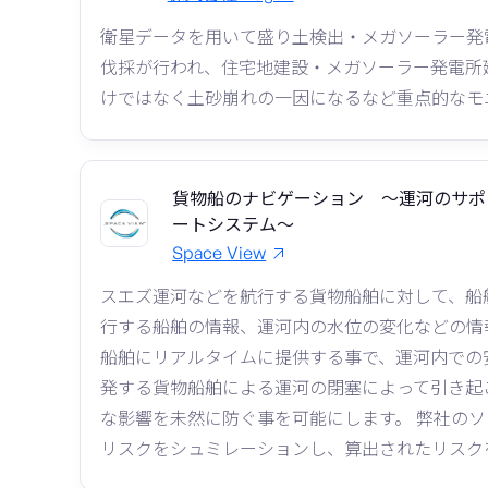
衛星データを用いて盛り土検出・メガソーラー発
伐採が行われ、住宅地建設・メガソーラー発電所
けではなく土砂崩れの一因になるなど重点的なモ
貨物船のナビゲーション ～運河のサポ
ートシステム～
Space View
スエズ運河などを航行する貨物船舶に対して、船
行する船舶の情報、運河内の水位の変化などの情
船舶にリアルタイムに提供する事で、運河内での
発する貨物船舶による運河の閉塞によって引き起
な影響を未然に防ぐ事を可能にします。 弊社の
リスクをシュミレーションし、算出されたリスク