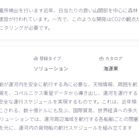
電所検出を行います近年、日当たりの良い山間部を中心に森林
建設が行われています。一方で、このような開発はCO2の観点
ニタリングが必要です。
登録タイプ
カタログ
ソリューション
海運業
舶が運河内を安全に航行する為に必要な、天候情報、周囲を航
報を、コペルニクス衛星データから導き出し、運河を運行する
安全な運行スケジュールを実現するものです。これは、近年頻
こされる、数十億ドルにも及ぶ、国際貿易、世界経済への多大
ソリューションでは、運河周辺海域を航行する各船舶ごとの閉塞
を元に、運河内の貨物船の航行スケジュールを組み立てます