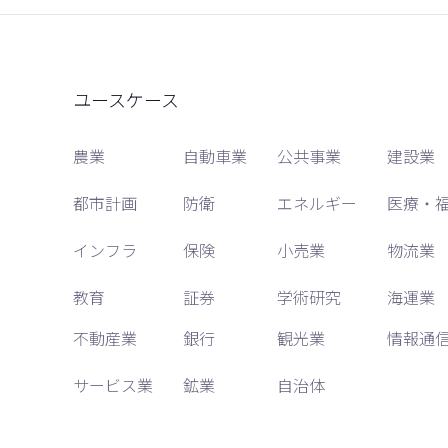
ユースケース
農業
自動車業
公共事業
建設業
都市計画
防衛
エネルギー
医療・
インフラ
保険
小売業
物流業
教育
証券
学術研究
海運業
不動産業
銀行
観光業
情報通
サービス業
鉱業
自治体